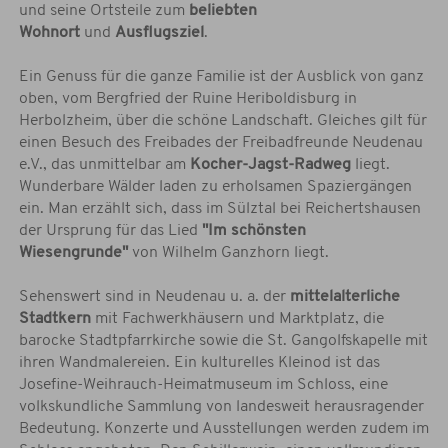
und seine Ortsteile zum
beliebten
Wohnort
und
Ausflugsziel
.
Ein Genuss für die ganze Familie ist der Ausblick von ganz
oben, vom Bergfried der Ruine Heriboldisburg in
Herbolzheim, über die schöne Landschaft. Gleiches gilt für
einen Besuch des Freibades der Freibadfreunde Neudenau
e.V., das unmittelbar am
Kocher-Jagst-Radweg
liegt.
Wunderbare Wälder laden zu erholsamen Spaziergängen
ein. Man erzählt sich, dass im Sülztal bei Reichertshausen
der Ursprung für das Lied
"Im schönsten
Wiesengrunde"
von Wilhelm Ganzhorn liegt.
Sehenswert sind in Neudenau u. a. der
mittelalterliche
Stadtkern
mit Fachwerkhäusern und Marktplatz, die
barocke Stadtpfarrkirche sowie die St. Gangolfskapelle mit
ihren Wandmalereien. Ein kulturelles Kleinod ist das
Josefine-Weihrauch-Heimatmuseum im Schloss, eine
volkskundliche Sammlung von landesweit herausragender
Bedeutung. Konzerte und Ausstellungen werden zudem im