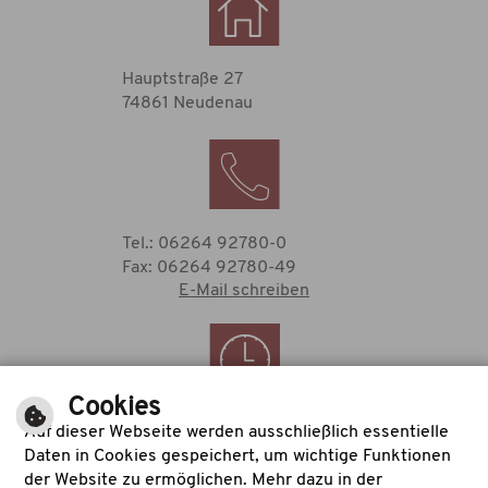
Hauptstraße 27
74861 Neudenau
Tel.: 06264 92780-0
Fax: 06264 92780-49
E-Mail schreiben
Cookies
Zu den Öffnungszeiten
Auf dieser Webseite werden ausschließlich essentielle
des Rathauses
Daten in Cookies gespeichert, um wichtige Funktionen
der Website zu ermöglichen. Mehr dazu in der