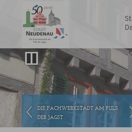
St
D
DIE FACHWERKSTADT AM PULS
DER JAGST