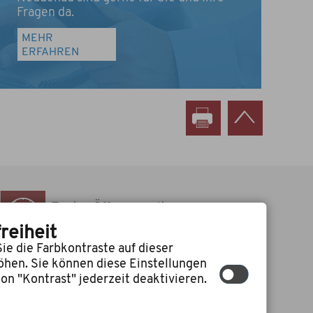
Fragen da.
MEHR
ERFAHREN
Zu den Öffnungszeiten
des Rathauses
reiheit
ie die Farbkontraste auf dieser
öhen. Sie können diese Einstellungen
on "Kontrast" jederzeit deaktivieren.
 media GmbH