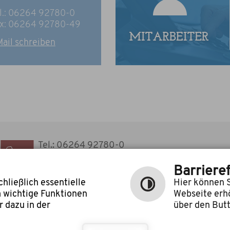
l.: 06264 92780-0
x: 06264 92780-49
ail schreiben
Tel.: 06264 92780-0
Fax: 06264 92780-49
E-Mail schreiben
Barrieref
hließlich essentielle
Hier können S
m wichtige Funktionen
Webseite erh
 dazu in der
über den Butt
©
cm city
|
|