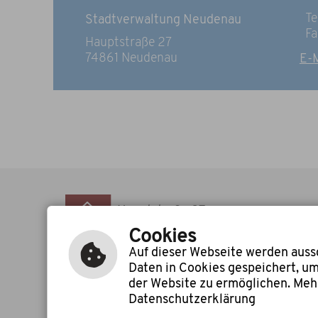
Te
Stadtverwaltung Neudenau
Fa
Hauptstraße 27
74861 Neudenau
E-M
Hauptstraße 27
74861 Neudenau
Cookies
Auf dieser Webseite werden aussc
Daten in Cookies gespeichert, u
der Website zu ermöglichen. Mehr
Leichte Sprache
Datenschutzerklärung