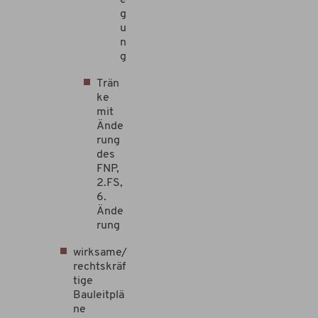
e
g
u
n
g
Trän
ke
mit
Ände
rung
des
FNP,
2.FS,
6.
Ände
rung
wirksame/
rechtskräf
tige
Bauleitplä
ne