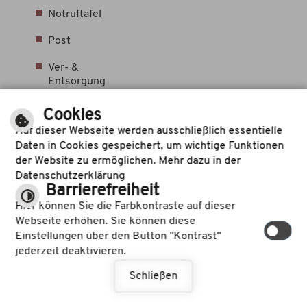
Notruftafel
Post
Ver- &
Entsorgung
Abfallents
Cookies
orgung
Auf dieser Webseite werden ausschließlich essentielle
Versorgun
Daten in Cookies gespeichert, um wichtige Funktionen
g
der Website zu ermöglichen. Mehr dazu in der
Datenschutzerklärung
Klimaschutz
Barrierefreiheit
Starkrege
Hier können Sie die Farbkontraste auf dieser
nrisikoma
Webseite erhöhen. Sie können diese
nagement
Einstellungen über den Button "Kontrast"
Kommuna
jederzeit deaktivieren.
le
Schließen
Wärmepla
nung