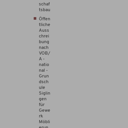
schaf
tsbau
Öffen
tliche
Auss
chrei
bung
nach
VOB/
A -
natio
nal -
Grun
dsch
ule
Siglin
gen
für
Gewe
rk
Möbli
erun