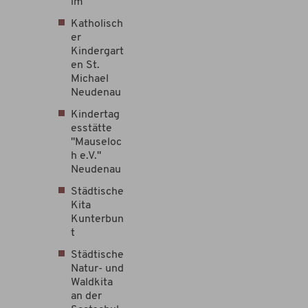
im
Katholisch
er
Kindergart
en St.
Michael
Neudenau
Kindertag
esstätte
"Mauseloc
h e.V."
Neudenau
Städtische
Kita
Kunterbun
t
Städtische
Natur- und
Waldkita
an der