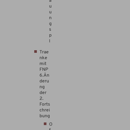
a
u
u
n
g
s
p
l
Trae
nke
mit
FNP
6.Än
deru
ng
der
2.
Forts
chrei
bung
O