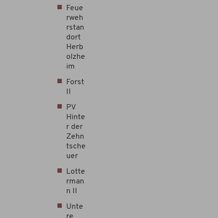
Feue
rweh
rstan
dort
Herb
olzhe
im
Forst
II
PV
Hinte
r der
Zehn
tsche
uer
Lotte
rman
n II
Unte
re