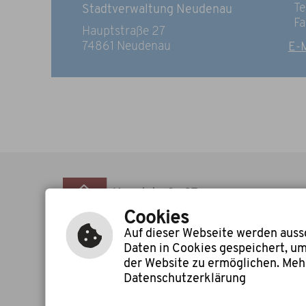
Te
Stadtverwaltung Neudenau
Fa
Hauptstraße 27
74861 Neudenau
E-M
Hauptstraße 27
74861 Neudenau
Cookies
Auf dieser Webseite werden aussc
Daten in Cookies gespeichert, u
der Website zu ermöglichen. Mehr
Leichte Sprache
Datenschutzerklärung
Gebärdensprac