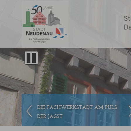
St
D
DIE FACHWERKSTADT AM PULS
DER JAGST