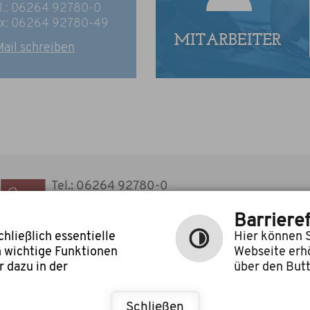
l.: 06264 92780-0
x: 06264 92780-49
ail schreiben
Tel.: 06264 92780-0
Fax: 06264 92780-49
E-Mail schreiben
Barrieref
hließlich essentielle
Hier können S
m wichtige Funktionen
Webseite erh
 dazu in der
über den Butt
©
cm city
|
|
he
Inhalt
Impressum
Schließen