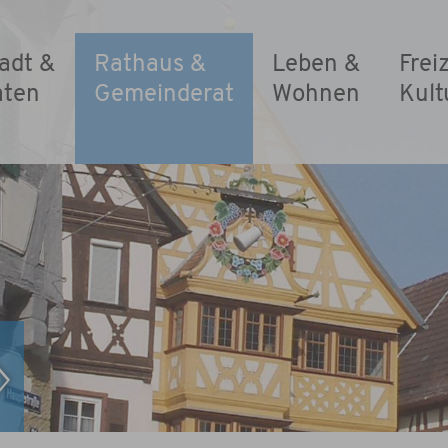
adt &
Rathaus &
Leben &
Frei
aten
Gemeinderat
Wohnen
Kult