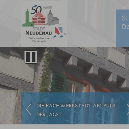
St
D
DIE FACHWERKSTADT AM PULS
DER JAGST