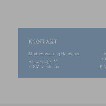
KONTAKT
Te
Stadtverwaltung Neudenau
Fa
Hauptstraße 27
74861 Neudenau
E-M