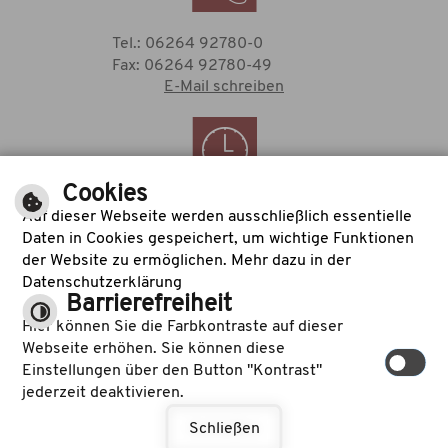
Tel.: 06264 92780-0
Fax: 06264 92780-49
E-Mail schreiben
Cookies
Zu den Öffnungszeiten
Auf dieser Webseite werden ausschließlich essentielle
des Rathauses
Daten in Cookies gespeichert, um wichtige Funktionen
der Website zu ermöglichen. Mehr dazu in der
Datenschutzerklärung
Barrierefreiheit
©
cm city media GmbH
Hier können Sie die Farbkontraste auf dieser
|
|
Inhalt
Impressum
Webseite erhöhen. Sie können diese
|
Datenschutzerklärung
Barrierefreiheit
Einstellungen über den Button "Kontrast"
jederzeit deaktivieren.
Schließen
Leichte Sprache