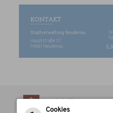
KONTAKT
Te
Stadtverwaltung Neudenau
Fa
Hauptstraße 27
74861 Neudenau
E-M
Hauptstraße 27
74861 Neudenau
Cookies