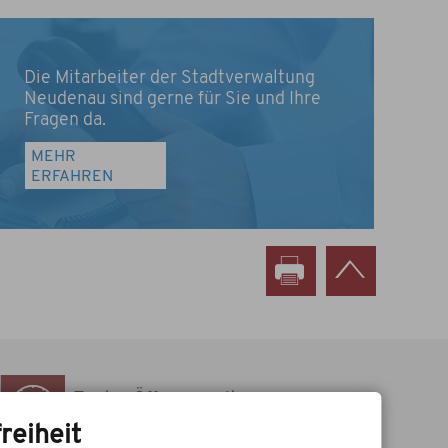
Die Mitarbeiter der Stadtverwaltung
Neudenau sind gerne für Sie und Ihre
Fragen da.
MEHR
ERFAHREN
Zu den Öffnungszeiten
des Rathauses
reiheit