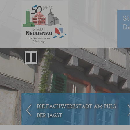
St
D
DIE FACHWERKSTADT AM PULS
DER JAGST