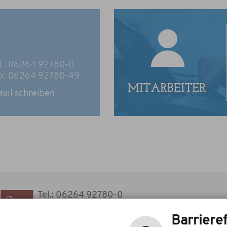
l.: 06264 92780-0
x: 06264 92780-49
ail schreiben
Tel.: 06264 92780-0
Fax: 06264 92780-49
E-Mail schreiben
Barrieref