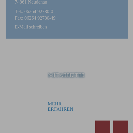
74861 Neudenau
Tel.: 06264 92780-0
Fax: 06264 92780-49
E-Mail schreiben
Die Mitarbeiter der Stadtverwaltung Neudenau sind gerne
für Sie und Ihre Fragen da.
MEHR
ERFAHREN