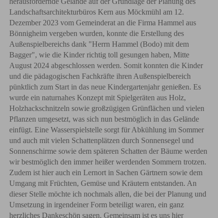
herausfordernde Gelände auf der Grundlage der Planung des
Landschaftsarchitekturbüros Kern aus Möckmühl am 12.
Dezember 2023 vom Gemeinderat an die Firma Hammel aus
Bönnigheim vergeben wurden, konnte die Erstellung des
Außenspielbereichs dank "Herrn Hammel (Bodo) mit dem
Bagger", wie die Kinder richtig toll gesungen haben, Mitte
August 2024 abgeschlossen werden. Somit konnten die Kinder
und die pädagogischen Fachkräfte ihren Außenspielbereich
pünktlich zum Start in das neue Kindergartenjahr genießen. Es
wurde ein naturnahes Konzept mit Spielgeräten aus Holz,
Holzhackschnitzeln sowie großzügigen Grünflächen und vielen
Pflanzen umgesetzt, was sich nun bestmöglich in das Gelände
einfügt. Eine Wasserspielstelle sorgt für Abkühlung im Sommer
und auch mit vielen Schattenplätzen durch Sonnensegel und
Sonnenschirme sowie dem späteren Schatten der Bäume werden
wir bestmöglich den immer heißer werdenden Sommern trotzen.
Zudem ist hier auch ein Lernort in Sachen Gärtnern sowie dem
Umgang mit Früchten, Gemüse und Kräutern entstanden. An
dieser Stelle möchte ich nochmals allen, die bei der Planung und
Umsetzung in irgendeiner Form beteiligt waren, ein ganz
herzliches Dankeschön sagen. Gemeinsam ist es uns hier